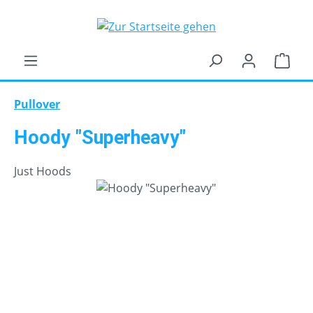
Zum Hauptinhalt springen
Ware
Pullover
Hoody "Superheavy"
Just Hoods
Bildergalerie überspringen