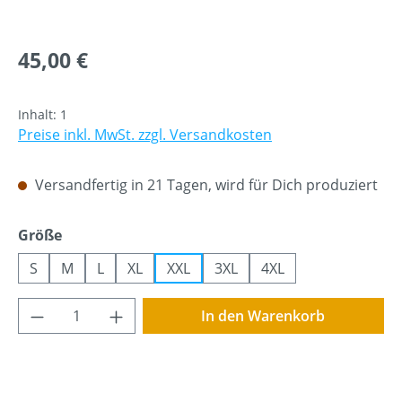
Regulärer Preis:
45,00 €
Inhalt:
1
Preise inkl. MwSt. zzgl. Versandkosten
Versandfertig in 21 Tagen, wird für Dich produziert
auswählen
Größe
S
M
L
XL
XXL
3XL
4XL
Produkt Anzahl: Gib den gewünschten Wer
In den Warenkorb